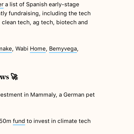
er
a list of Spanish early-stage
tly fundraising, including the tech
 clean tech, ag tech, biotech and
make
, Wabi
Home
,
Bemyvega
,
ews 🚀
estment in Mammaly, a German pet
€50m
fund
to invest in climate tech