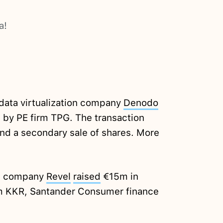
a!
data virtualization company
Denodo
 by PE firm TPG. The transaction
and a secondary sale of shares. More
on company
Revel
raised
€15m in
om KKR, Santander Consumer finance