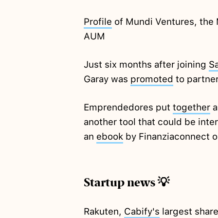
Profile
of Mundi Ventures, the
AUM
Just six months after joining
S
Garay was
promoted
to partner
Emprendedores put
together
a
another tool that could be inte
an
ebook
by Finanziaconnect on
Startup news 💡
Rakuten,
Cabify's
largest shar